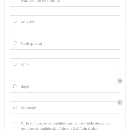
Numéro de téléphone

Adresse

Code postal

Ville

Sujet

Message

J'ai lu et j'accepte les
conditions générales d'utilisation
et la
politique de confidentialité
du site
SAS Alain & Alain
.