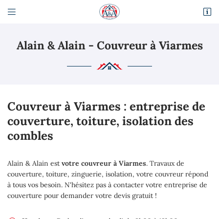


Route Départementale 317
95470 Fosses
Alain & Alain - Couvreur à Viarmes
01 34 68 81 98
Couvreur à Viarmes : entreprise de
couverture, toiture, isolation des
combles
Adresse email de réception

Alain & Alain
est
votre couvreur à Viarmes
. Travaux de
En cochant cette case, vous consentez à recevoir nos propositions commerciales à
couverture, toiture, zinguerie, isolation, votre couvreur répond
l'adresse email indiqué ci-dessus. Vous pouvez vous désinscrire à tout moment en
à tous vos besoin. N'hésitez pas à contacter votre entreprise de
utilisant
le formulaire de désinscription
.
couverture pour demander votre devis gratuit !
Inscription