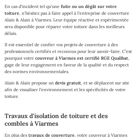
En cas d'incident tel qu'une
fuite ou un dégât sur votre
toiture
, n'hésitez pas à faire appel à l'entreprise de couverture
Alain & Alain à Viarmes. Leur équipe réactive et expérimentée
sera disponible pour réparer votre toiture dans les meilleurs
délais.
Il est essentiel de confier vos projets de couverture à des
professionnels certifiés et reconnus pour leur savoir-faire. C'est
pourquoi votre
couvreur à Viarmes est certifié RGE Qualibat
,
Une question
Accueil
gage de leur engagement en faveur de la qualité et du respect
des normes environnementales.
Couverture
01 34 68 81 9
Alain & Alain propose un
devis gratuit
, et se déplacent sur site
afin de visualiser l'environnement et les spécificités de votre
Maçonnerie
toiture.
Rénovation
Travaux d'isolation de toiture et des
Ramonage
combles à Viarmes
Restez inform
s Réalisations
En plus des
travaux de couverture
, votre couvreur à Viarmes