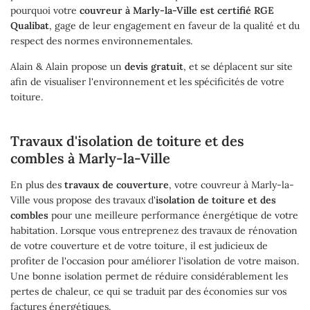
pourquoi votre
couvreur à Marly-la-Ville est certifié RGE
Qualibat
, gage de leur engagement en faveur de la qualité et du
respect des normes environnementales.
Une question
Accueil
Alain & Alain propose un
devis gratuit
, et se déplacent sur site
afin de visualiser l'environnement et les spécificités de votre
Couverture
toiture.
01 34 68 81 9
Maçonnerie
Travaux d'isolation de toiture et des
combles à Marly-la-Ville
Rénovation
En plus des
travaux de couverture
, votre couvreur à Marly-la-
Ramonage
Ville vous propose des travaux d'
isolation de toiture et des
Restez inform
combles
pour une meilleure performance énergétique de votre
s Réalisations
habitation. Lorsque vous entreprenez des travaux de rénovation
de votre couverture et de votre toiture, il est judicieux de
Inscription Newsl
Actualités
profiter de l'occasion pour améliorer l'isolation de votre maison.
Une bonne isolation permet de réduire considérablement les
pertes de chaleur, ce qui se traduit par des économies sur vos
Témoignages
Rejoignez-nou
factures énergétiques.