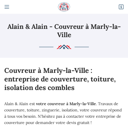


Route Départementale 317
95470 Fosses
Alain & Alain - Couvreur à Marly-la-
01 34 68 81 98
Ville
Couvreur à Marly-la-Ville :
entreprise de couverture, toiture,
isolation des combles
Adresse email de réception

En cochant cette case, vous consentez à recevoir nos propositions commerciales à
Alain & Alain
est
votre couvreur à Marly-la-Ville
. Travaux de
l'adresse email indiqué ci-dessus. Vous pouvez vous désinscrire à tout moment en
utilisant
le formulaire de désinscription
.
couverture, toiture, zinguerie, isolation, votre couvreur répond
à tous vos besoin. N'hésitez pas à contacter votre entreprise de
Inscription
couverture pour demander votre devis gratuit !