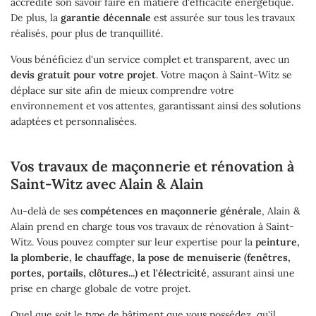
accrédite son savoir faire en matière d'efficacité énergétique.
De plus, la
garantie décennale
est assurée sur tous les travaux
Une question
réalisés, pour plus de tranquillité.
Accueil
Vous bénéficiez d'un service complet et transparent, avec un
Couverture
devis gratuit pour votre projet
. Votre maçon à Saint-Witz se
01 34 68 81 9
déplace sur site afin de mieux comprendre votre
Maçonnerie
environnement et vos attentes, garantissant ainsi des solutions
adaptées et personnalisées.
Rénovation
Vos travaux de maçonnerie et rénovation à
Ramonage
Saint-Witz avec Alain & Alain
Restez inform
s Réalisations
Au-delà de ses
compétences en maçonnerie générale
, Alain &
Inscription Newsl
Alain prend en charge tous vos travaux de rénovation à Saint-
Actualités
Witz. Vous pouvez compter sur leur expertise pour la
peinture,
la plomberie, le chauffage, la pose de menuiserie (fenêtres,
portes, portails, clôtures...) et l'électricité
, assurant ainsi une
Témoignages
Rejoignez-nou
prise en charge globale de votre projet.
Contact
Quel que soit le type de bâtiment que vous possédez, qu'il