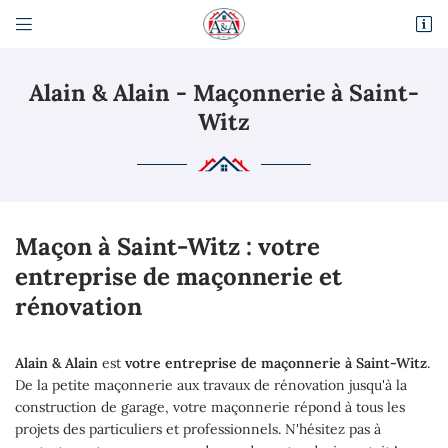


Route Départementale 317
95470 Fosses
Alain & Alain - Maçonnerie à Saint-
01 34 68 81 98
Witz
Maçon à Saint-Witz : votre
entreprise de maçonnerie et
rénovation
Adresse email de réception

En cochant cette case, vous consentez à recevoir nos propositions commerciales à
Alain & Alain
est
votre entreprise de maçonnerie à Saint-Witz
.
l'adresse email indiqué ci-dessus. Vous pouvez vous désinscrire à tout moment en
utilisant
le formulaire de désinscription
.
De la petite maçonnerie aux travaux de rénovation jusqu'à la
construction de garage, votre maçonnerie répond à tous les
Inscription
projets des particuliers et professionnels. N'hésitez pas à