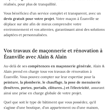
réalisés, pour plus de tranquillité.
Une question
Accueil
Vous bénéficiez d'un service complet et transparent, avec un
devis gratuit pour votre projet
. Votre maçon à Ézanville se
Couverture
déplace sur site afin de mieux comprendre votre
01 34 68 81 9
environnement et vos attentes, garantissant ainsi des solutions
Maçonnerie
adaptées et personnalisées.
Rénovation
Vos travaux de maçonnerie et rénovation à
Ramonage
Ézanville avec Alain & Alain
Restez inform
Au-delà de ses
compétences en maçonnerie générale
, Alain &
s Réalisations
Alain prend en charge tous vos travaux de rénovation à
Inscription Newsl
Ézanville. Vous pouvez compter sur leur expertise pour la
Actualités
peinture, la plomberie, le chauffage, la pose de menuiserie
(fenêtres, portes, portails, clôtures...) et l'électricité
, assurant
Témoignages
ainsi une prise en charge globale de votre projet.
Rejoignez-nou
Quel que soit le type de bâtiment que vous possédez, qu'il
Contact
s'agisse d'une boutique, d'un appartement ou d'une maison,