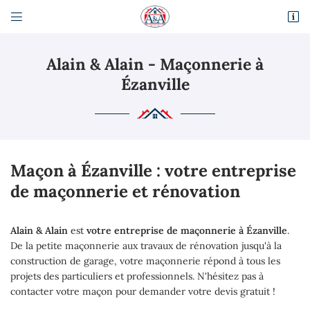


Route Départementale 317
95470 Fosses
Alain & Alain - Maçonnerie à
01 34 68 81 98
Ézanville
Maçon à Ézanville : votre entreprise
de maçonnerie et rénovation
Adresse email de réception

Alain & Alain
est
votre entreprise de maçonnerie à Ézanville
.
En cochant cette case, vous consentez à recevoir nos propositions commerciales à
De la petite maçonnerie aux travaux de rénovation jusqu'à la
l'adresse email indiqué ci-dessus. Vous pouvez vous désinscrire à tout moment en
construction de garage, votre maçonnerie répond à tous les
utilisant
le formulaire de désinscription
.
projets des particuliers et professionnels. N'hésitez pas à
contacter votre maçon pour demander votre devis gratuit !
Inscription