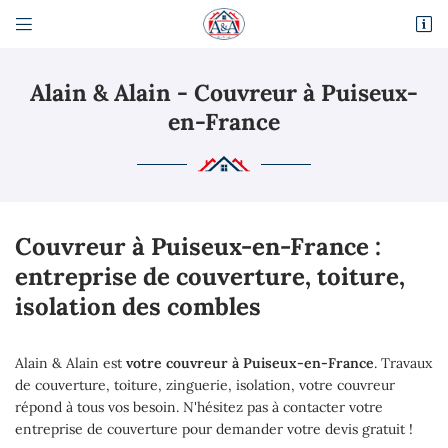


Route Départementale 317
95470 Fosses
Alain & Alain - Couvreur à Puiseux-
01 34 68 81 98
en-France
Couvreur à Puiseux-en-France :
entreprise de couverture, toiture,
isolation des combles
Adresse email de réception

En cochant cette case, vous consentez à recevoir nos propositions commerciales à
Alain & Alain
est
votre couvreur à Puiseux-en-France
. Travaux
l'adresse email indiqué ci-dessus. Vous pouvez vous désinscrire à tout moment en
utilisant
le formulaire de désinscription
.
de couverture, toiture, zinguerie, isolation, votre couvreur
répond à tous vos besoin. N'hésitez pas à contacter votre
Inscription
entreprise de couverture pour demander votre devis gratuit !