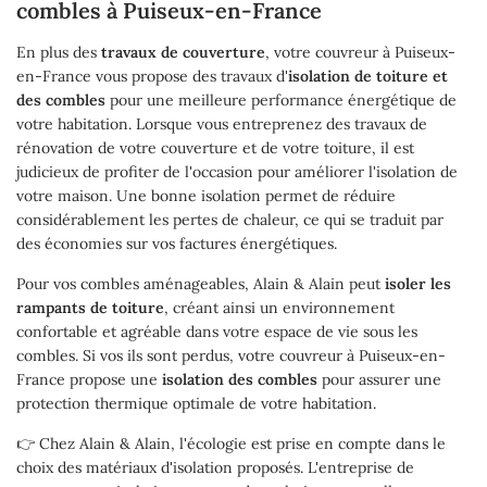
combles à Puiseux-en-France
Restez inform
s Réalisations
En plus des
travaux de couverture
, votre couvreur à Puiseux-
Inscription Newsl
en-France vous propose des travaux d'
isolation de toiture et
Actualités
des combles
pour une meilleure performance énergétique de
votre habitation. Lorsque vous entreprenez des travaux de
Témoignages
rénovation de votre couverture et de votre toiture, il est
Rejoignez-nou
judicieux de profiter de l'occasion pour améliorer l'isolation de
Contact
votre maison. Une bonne isolation permet de réduire
considérablement les pertes de chaleur, ce qui se traduit par
des économies sur vos factures énergétiques.
Pour vos combles aménageables, Alain & Alain peut
isoler les
rampants de toiture
, créant ainsi un environnement
confortable et agréable dans votre espace de vie sous les
combles. Si vos ils sont perdus, votre couvreur à Puiseux-en-
France propose une
isolation des combles
pour assurer une
protection thermique optimale de votre habitation.
👉 Chez Alain & Alain, l'écologie est prise en compte dans le
choix des matériaux d'isolation proposés. L'entreprise de