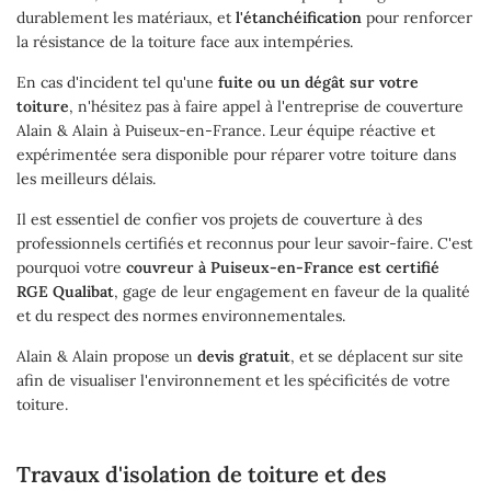
durablement les matériaux, et
l'étanchéification
pour renforcer
la résistance de la toiture face aux intempéries.
En cas d'incident tel qu'une
fuite ou un dégât sur votre
toiture
, n'hésitez pas à faire appel à l'entreprise de couverture
Alain & Alain à Puiseux-en-France. Leur équipe réactive et
expérimentée sera disponible pour réparer votre toiture dans
les meilleurs délais.
Il est essentiel de confier vos projets de couverture à des
professionnels certifiés et reconnus pour leur savoir-faire. C'est
Une question
Accueil
pourquoi votre
couvreur à Puiseux-en-France est certifié
RGE Qualibat
, gage de leur engagement en faveur de la qualité
et du respect des normes environnementales.
Couverture
01 34 68 81 9
Alain & Alain propose un
devis gratuit
, et se déplacent sur site
Maçonnerie
afin de visualiser l'environnement et les spécificités de votre
toiture.
Rénovation
Ramonage
Travaux d'isolation de toiture et des